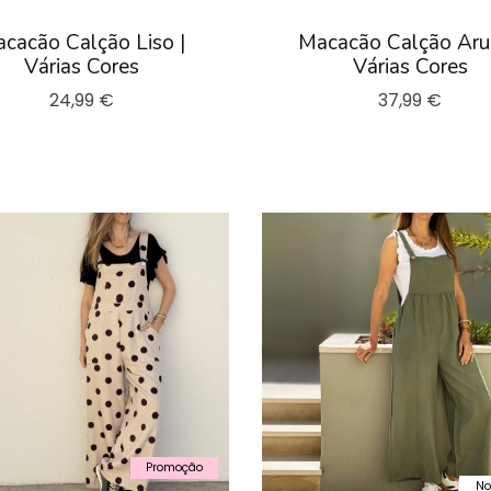
cacão Calção Liso |
Macacão Calção Aru
Várias Cores
Várias Cores
24,99 €
37,99 €
Promoção
No