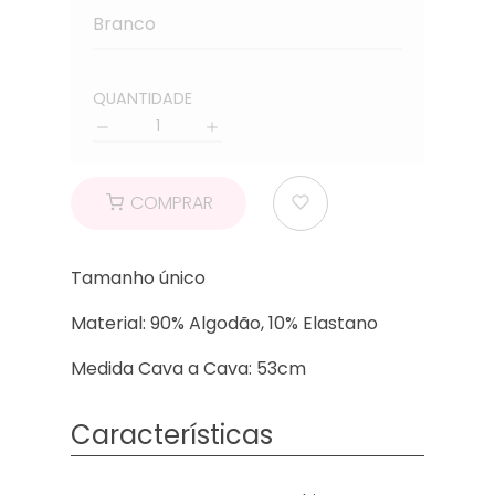
Branco
QUANTIDADE
Quantidade
COMPRAR
Tamanho único
Material: 90% Algodão, 10% Elastano
Medida Cava a Cava: 53cm
Características
Características