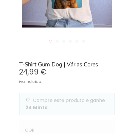
T-Shirt Gum Dog | Várias Cores
24,99 €
iva incluído.
Compre este produto e ganhe
24
Mints
!
Quantidade
COR